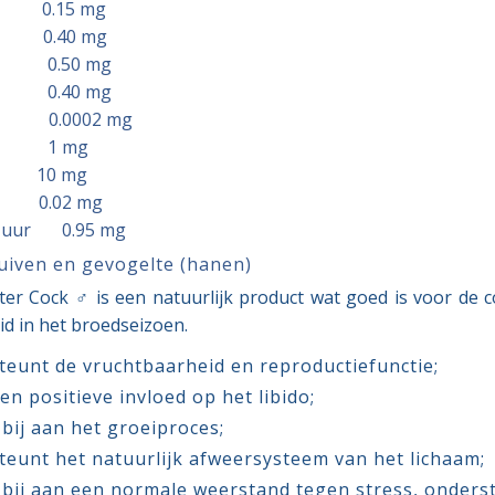
3 0.15 mg
1 0.40 mg
2 0.50 mg
6 0.40 mg
12 0.0002 mg
PP 1 mg
C 10 mg
0.02 mg
 zuur 0.95 mg
iven en gevogelte (hanen)
ster Cock ♂ is een natuurlijk product wat goed is voor de co
d in het broedseizoen.
eunt de vruchtbaarheid en reproductiefunctie;
en positieve invloed op het libido;
bij aan het groeiproces;
eunt het natuurlijk afweersysteem van het lichaam;
bij aan een normale weerstand tegen stress, onders