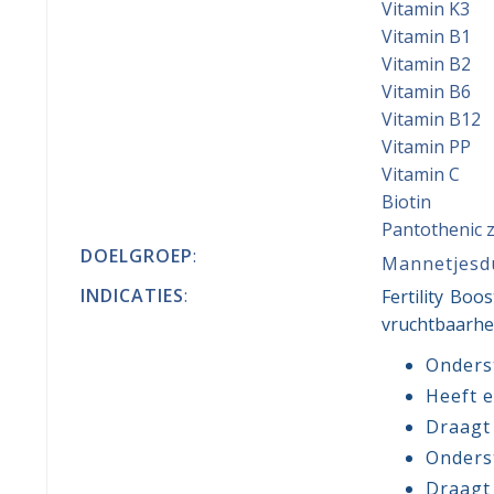
Vitamin K
Vitamin B
Vitamin B
Vitamin B
Vitamin B
Vitamin 
Vitamin 
Biotin 
Pantothenic
DOELGROEP
:
Mannetjesdu
INDICATIES
:
Fertility Boo
vruchtbaarhei
Onderst
Heeft e
Draagt 
Onderst
Draagt 