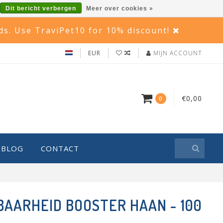
Dit bericht verbergen
Meer over cookies »
rds. Use TraviPet10 for 10% discount!
EUR
MIJN ACCOUNT
€0,00
0
BLOG
CONTACT
AARHEID BOOSTER HAAN - 100