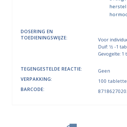
herstel
hormoo
DOSERING EN
TOEDIENINGSWIJZE
:
Voor individu
Duif: 1⁄2 -1 
Gevogelte: 1 
TEGENGESTELDE REACTIE
:
Geen
VERPAKKING
:
100 tablett
BARCODE
:
8718627020