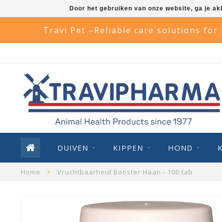
Door het gebruiken van onze website, ga je a
Travi Pet –Reliable care solutions for
DUIVEN
KIPPEN
HOND
Home
Vruchtbaarheid Booster Haan - 100 tab