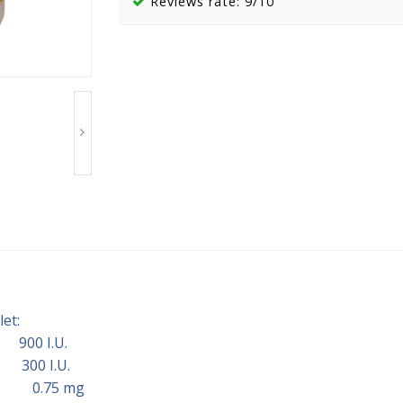
Reviews rate: 9/10
let:
900 I.U.
 300 I.U.
E 0.75 mg