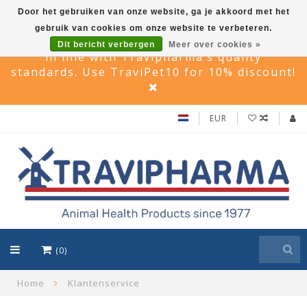
Door het gebruiken van onze website, ga je akkoord met het
gebruik van cookies om onze website te verbeteren.
Travi Pet –Reliable care solutions for pets,
Dit bericht verbergen
Meer over cookies »
in line with Travipharma’s quality
standards. Use TraviPet10 for 10% discount!
EUR
(0)
Home
Klantenservice