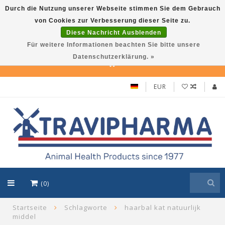
Durch die Nutzung unserer Webseite stimmen Sie dem Gebrauch
von Cookies zur Verbesserung dieser Seite zu.
Travi Pet –Reliable care solutions for pets,
Diese Nachricht Ausblenden
in line with Travipharma’s quality
Für weitere Informationen beachten Sie bitte unsere
standards. Use TraviPet10 for 10% discount!
Datenschutzerklärung. »
EUR
(0)
Startseite
Schlagworte
haarbal kat natuurlijk
middel