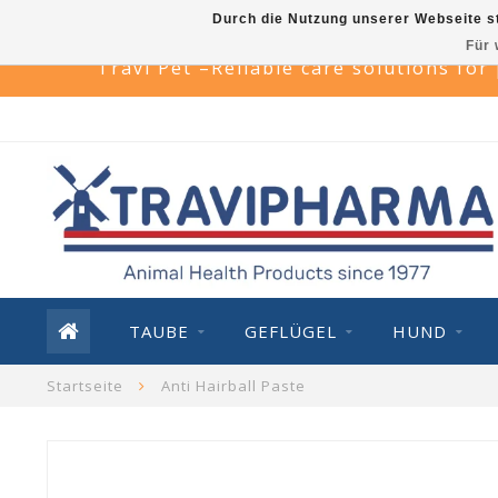
Durch die Nutzung unserer Webseite s
Für 
Travi Pet –Reliable care solutions for
TAUBE
GEFLÜGEL
HUND
Startseite
Anti Hairball Paste