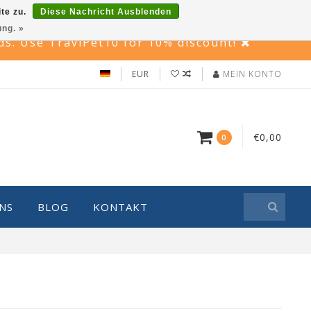
te zu.
Diese Nachricht Ausblenden
ung. »
rds. Use TraviPet10 for 10% discount!
EUR
MEIN KONTO
€0,00
0
NS
BLOG
KONTAKT