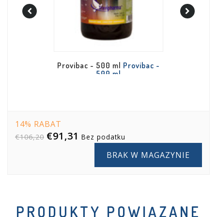
Travi-Vit -
Provibac - 500 ml
Provibac -
500 ml
14% RABAT
€91,31
€106,20
Bez podatku
BRAK W MAGAZYNIE
PRODUKTY POWIĄZANE