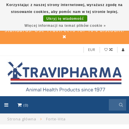
Korzystając z naszej strony internetowej, wyrażasz zgodę na
stosowanie cookies, aby pomóc nam w tej stronie lepiej.
Travi Pet –Reliable care solutions for pets,
Ukryj tę wiadomość
in line with Travipharma’s quality
Więcej informacji na temat plików cookie »
standards. Use TraviPet10 for 10% discount!
EUR
(0)
Strona główna
Forte-Vita