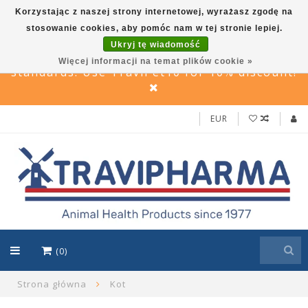
Korzystając z naszej strony internetowej, wyrażasz zgodę na
stosowanie cookies, aby pomóc nam w tej stronie lepiej.
Travi Pet –Reliable care solutions for pets,
Ukryj tę wiadomość
in line with Travipharma’s quality
Więcej informacji na temat plików cookie »
standards. Use TraviPet10 for 10% discount!
EUR
(0)
Strona główna
Kot