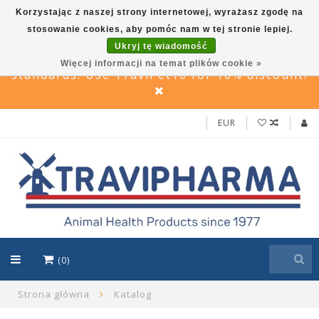
Korzystając z naszej strony internetowej, wyrażasz zgodę na
stosowanie cookies, aby pomóc nam w tej stronie lepiej.
Travi Pet –Reliable care solutions for pets,
Ukryj tę wiadomość
in line with Travipharma’s quality
Więcej informacji na temat plików cookie »
standards. Use TraviPet10 for 10% discount!
EUR
(0)
Strona główna
Katalog