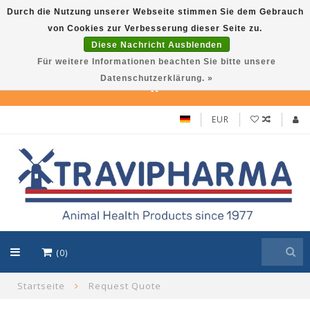
Durch die Nutzung unserer Webseite stimmen Sie dem Gebrauch
von Cookies zur Verbesserung dieser Seite zu.
Travi Pet –Reliable care solutions for pets,
Diese Nachricht Ausblenden
in line with Travipharma’s quality
Für weitere Informationen beachten Sie bitte unsere
standards. Use TraviPet10 for 10% discount!
Datenschutzerklärung. »
EUR
(0)
Startseite
Request Quote