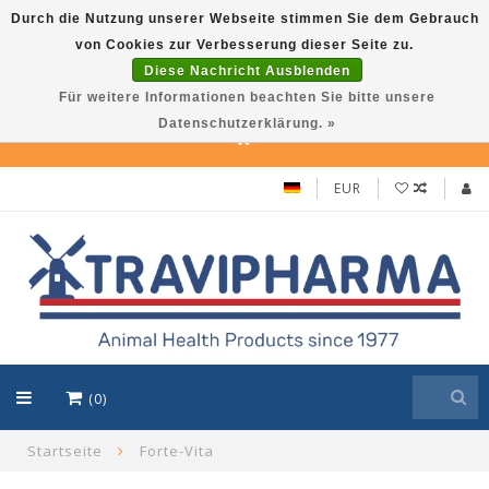
Durch die Nutzung unserer Webseite stimmen Sie dem Gebrauch
von Cookies zur Verbesserung dieser Seite zu.
Travi Pet –Reliable care solutions for pets,
Diese Nachricht Ausblenden
in line with Travipharma’s quality
Für weitere Informationen beachten Sie bitte unsere
standards. Use TraviPet10 for 10% discount!
Datenschutzerklärung. »
EUR
(0)
Startseite
Forte-Vita