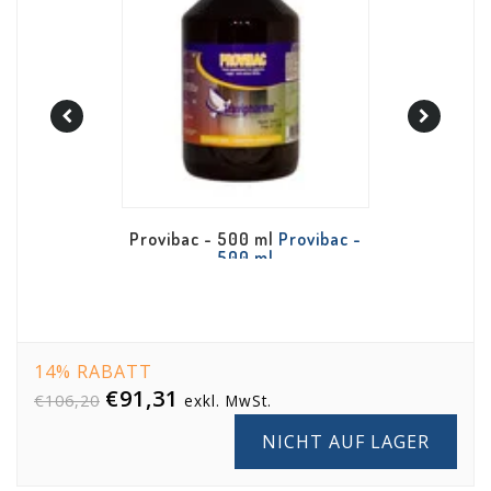
Travi-Vit -
Provibac - 500 ml
Provibac -
500 ml
14% RABATT
€91,31
€106,20
exkl. MwSt.
NICHT AUF LAGER