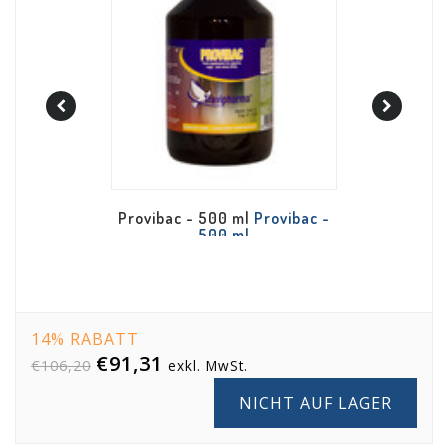
Travi-Vit -
Provibac - 500 ml
Provibac -
500 ml
14% RABATT
€91,31
€106,20
exkl. MwSt.
NICHT AUF LAGER