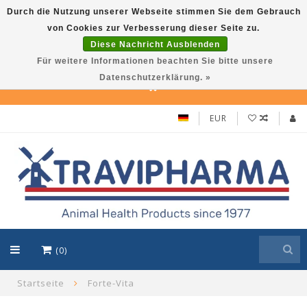
Durch die Nutzung unserer Webseite stimmen Sie dem Gebrauch
von Cookies zur Verbesserung dieser Seite zu.
Travi Pet –Reliable care solutions for pets,
Diese Nachricht Ausblenden
in line with Travipharma’s quality
Für weitere Informationen beachten Sie bitte unsere
standards. Use TraviPet10 for 10% discount!
Datenschutzerklärung. »
EUR
(0)
Startseite
Forte-Vita